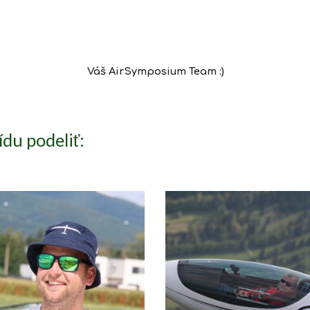
Váš Air
S
ymposium Team :)
ídu podeliť: