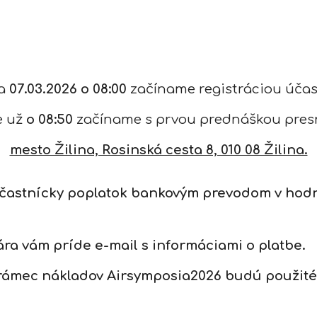
ta
0
7
.0
3
.202
6
o 0
8
:00
začíname registráciou účast
e už
o 0
8
:50
začíname s prvou prednáškou pres
mesto Žilina, Rosinská cesta 8, 010 08 Žilina.
účastnícky poplatok bankovým prevodom v hodno
ára vám príde e-mail s informáciami o platbe.
 rámec nákladov Airsymposia2026 budú použité