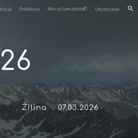
Ako sa tam dostať?
trácia
Prihlásení
Ubytovanie
ion
26
.2026