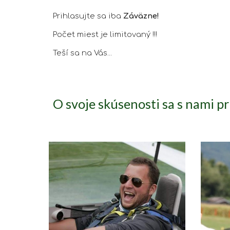
Prihlasujte sa iba
Z
áväzne
!
Počet miest je limitovaný !!!
Teší sa na Vás...
O svoje skúsenosti sa s nami pr