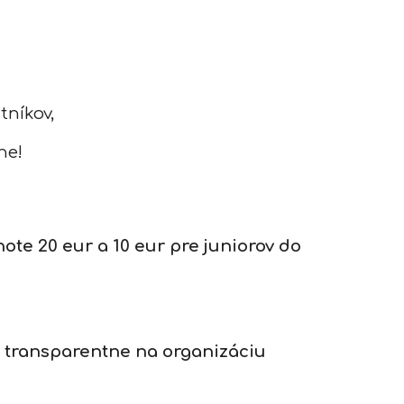
níkov,
ne!
te 20 eur a 10 eur pre juniorov do
 transparentne na organizáciu