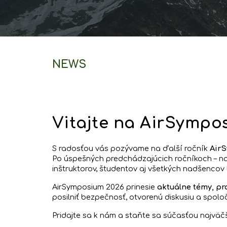
NEWS
Vitajte na AirSympo
S radosťou vás pozývame na ďalší ročník
Air
Po úspešných predchádzajúcich ročníkoch
–
na
inštruktorov, študentov aj všetkých nadšencov 
AirSymposium 2026 prinesie
aktuálne témy, pr
posilniť bezpečnosť, otvorenú diskusiu a spoloč
Pridajte sa k nám a staňte sa súčasťou najväč