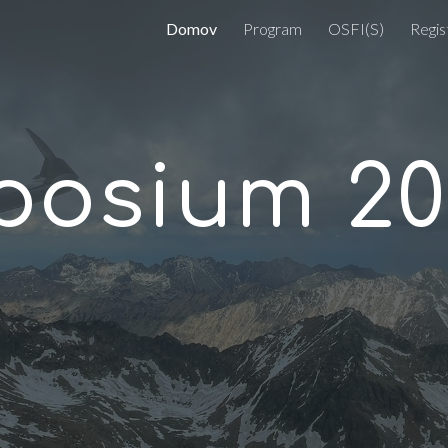
Domov
Program
OSFI(S)
Regis
ip to main content
Skip to navigat
posium 20
a 07.03