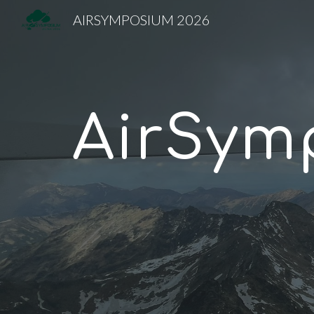
AIRSYMPOSIUM 2026
Sk
AirSym
Žilin