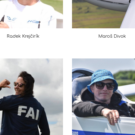
Radek Krejčirík
M
aroš Divok