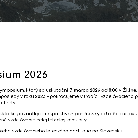
sium 2026
Symposium
, ktorý sa uskutoční
7. marca 2026 od 8:00 v Žiline
.
posledy v roku
2023
– pokračujeme v tradícii vzdelávacieho po
letectva.
aktické poznatky a inšpiratívne prednášky
od odborníkov z 
né vzdelávanie celej leteckej komunity.
šieho vzdelávacieho leteckého podujatia na Slovensku.